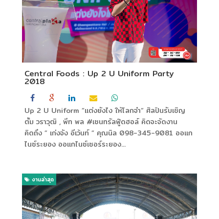
Central Foods : Up 2 U Uniform Party
2018
Up 2 U Uniform ”แต่งยังไง ให้โลกจำ” ศิลปินรับเชิญ
ตั้ม วราวุฒิ , พีท พล #เซนทรัลฟู๊ดฮอล์ คิดจะจัดงาน
คิดถึง ” เก่งจัง อีเว้นท์ ” คุณนิล 098-345-9081 ออแก
ไนซ์ระยอง ออแกไนซ์เซอร์ระยอง...
งานล่าสุด